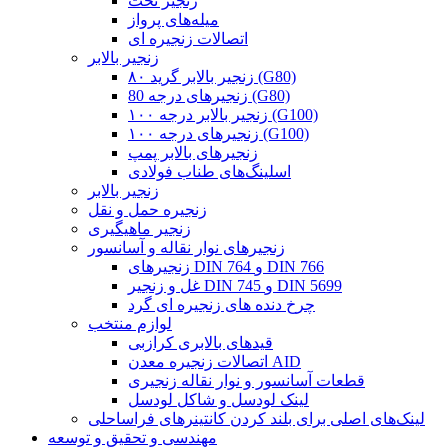
زنجیر تخت
میله‌های پرواز
اتصالات زنجیره ای
زنجیر بالابر
زنجیر بالابر گرید ۸۰ (G80)
زنجیرهای درجه 80 (G80)
زنجیر بالابر درجه ۱۰۰ (G100)
زنجیرهای درجه ۱۰۰ (G100)
زنجیرهای بالابر پمپ
اسلینگ‌های طناب فولادی
زنجیر بالابر
زنجیره حمل و نقل
زنجیر ماهیگیری
زنجیرهای نوار نقاله و آسانسور
زنجیرهای DIN 764 و DIN 766
غل و زنجیر DIN 745 و DIN 5699
چرخ دنده های زنجیره ای گرد
لوازم منتخب
قیدهای بالابری کرازبی
اتصالات زنجیره معدن AID
قطعات آسانسور و نوار نقاله زنجیری
لینک لودسل و شاکل لودسل
لینک‌های اصلی برای بلند کردن کانتینرهای فراساحلی
مهندسی و تحقیق و توسعه