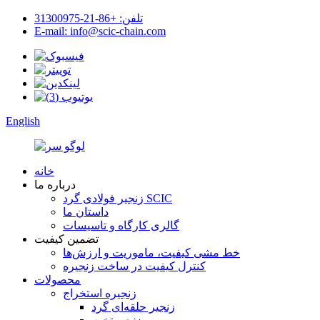
تلفن: +86-21-31300975
E-mail: info@scic-chain.com
English
خانه
درباره ما
زنجیر فولادی گرد SCIC
داستان ما
گالری کارگاه و تاسیسات
تضمین کیفیت
خط مشی کیفیت، ماموریت و ارزش‌ها
کنترل کیفیت در ساخت زنجیره
محصولات
زنجیره استخراج
زنجیر حلقه‌ای گرد