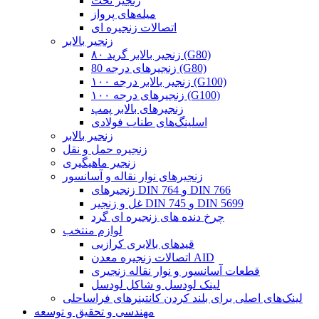
زنجیر تخت
میله‌های پرواز
اتصالات زنجیره ای
زنجیر بالابر
زنجیر بالابر گرید ۸۰ (G80)
زنجیرهای درجه 80 (G80)
زنجیر بالابر درجه ۱۰۰ (G100)
زنجیرهای درجه ۱۰۰ (G100)
زنجیرهای بالابر پمپ
اسلینگ‌های طناب فولادی
زنجیر بالابر
زنجیره حمل و نقل
زنجیر ماهیگیری
زنجیرهای نوار نقاله و آسانسور
زنجیرهای DIN 764 و DIN 766
غل و زنجیر DIN 745 و DIN 5699
چرخ دنده های زنجیره ای گرد
لوازم منتخب
قیدهای بالابری کرازبی
اتصالات زنجیره معدن AID
قطعات آسانسور و نوار نقاله زنجیری
لینک لودسل و شاکل لودسل
لینک‌های اصلی برای بلند کردن کانتینرهای فراساحلی
مهندسی و تحقیق و توسعه