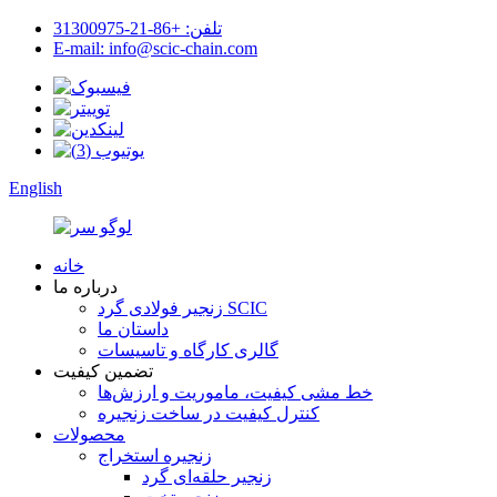
تلفن: +86-21-31300975
E-mail: info@scic-chain.com
English
خانه
درباره ما
زنجیر فولادی گرد SCIC
داستان ما
گالری کارگاه و تاسیسات
تضمین کیفیت
خط مشی کیفیت، ماموریت و ارزش‌ها
کنترل کیفیت در ساخت زنجیره
محصولات
زنجیره استخراج
زنجیر حلقه‌ای گرد