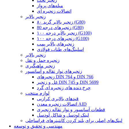
زنجیر تخت
میله‌های پرواز
اتصالات زنجیره ای
زنجیر بالابر
زنجیر بالابر گرید ۸۰ (G80)
زنجیرهای درجه 80 (G80)
زنجیر بالابر درجه ۱۰۰ (G100)
زنجیرهای درجه ۱۰۰ (G100)
زنجیرهای بالابر پمپ
اسلینگ‌های طناب فولادی
زنجیر بالابر
زنجیره حمل و نقل
زنجیر ماهیگیری
زنجیرهای نوار نقاله و آسانسور
زنجیرهای DIN 764 و DIN 766
غل و زنجیر DIN 745 و DIN 5699
چرخ دنده های زنجیره ای گرد
لوازم منتخب
قیدهای بالابری کرازبی
اتصالات زنجیره معدن AID
قطعات آسانسور و نوار نقاله زنجیری
لینک لودسل و شاکل لودسل
لینک‌های اصلی برای بلند کردن کانتینرهای فراساحلی
مهندسی و تحقیق و توسعه