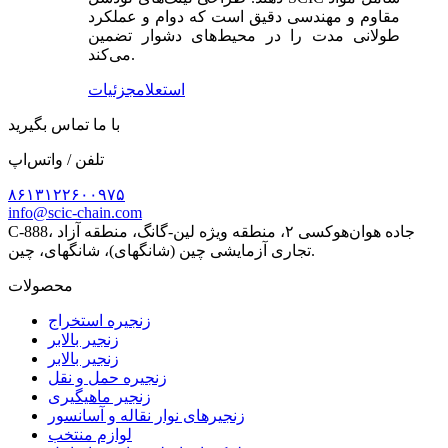
مقاوم و مهندسی دقیق است که دوام و عملکرد
طولانی مدت را در محیط‌های دشوار تضمین
می‌کند.
استعلام
جزئیات
با ما تماس بگیرید
تلفن / واتس‌اپ
۸۶۱۳۱۲۲۶۰۰۹۷۵
info@scic-chain.com
C-888، جاده هوان‌هوکسی ۲، منطقه ویژه لین-گانگ، منطقه آزاد
تجاری آزمایشی چین (شانگهای)، شانگهای، چین.
محصولات
زنجیره استخراج
زنجیر بالابر
زنجیر بالابر
زنجیره حمل و نقل
زنجیر ماهیگیری
زنجیرهای نوار نقاله و آسانسور
لوازم منتخب