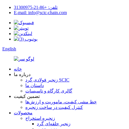
تلفن: +86-21-31300975
E-mail: info@scic-chain.com
English
خانه
درباره ما
زنجیر فولادی گرد SCIC
داستان ما
گالری کارگاه و تاسیسات
تضمین کیفیت
خط مشی کیفیت، ماموریت و ارزش‌ها
کنترل کیفیت در ساخت زنجیره
محصولات
زنجیره استخراج
زنجیر حلقه‌ای گرد