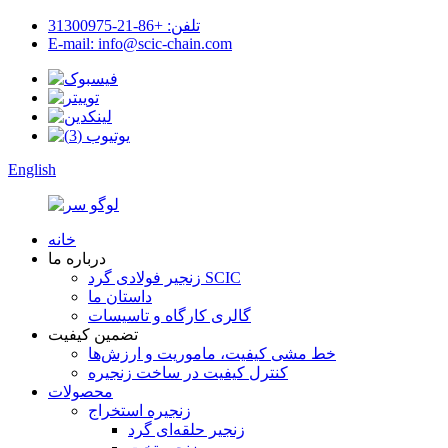
تلفن: +86-21-31300975
E-mail: info@scic-chain.com
English
خانه
درباره ما
زنجیر فولادی گرد SCIC
داستان ما
گالری کارگاه و تاسیسات
تضمین کیفیت
خط مشی کیفیت، ماموریت و ارزش‌ها
کنترل کیفیت در ساخت زنجیره
محصولات
زنجیره استخراج
زنجیر حلقه‌ای گرد