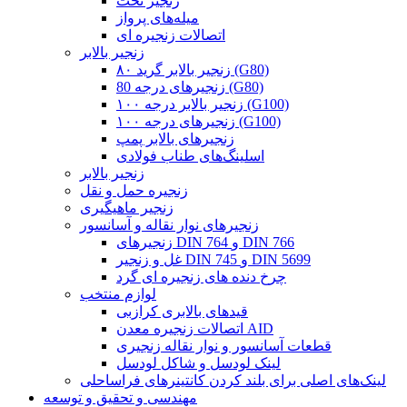
زنجیر تخت
میله‌های پرواز
اتصالات زنجیره ای
زنجیر بالابر
زنجیر بالابر گرید ۸۰ (G80)
زنجیرهای درجه 80 (G80)
زنجیر بالابر درجه ۱۰۰ (G100)
زنجیرهای درجه ۱۰۰ (G100)
زنجیرهای بالابر پمپ
اسلینگ‌های طناب فولادی
زنجیر بالابر
زنجیره حمل و نقل
زنجیر ماهیگیری
زنجیرهای نوار نقاله و آسانسور
زنجیرهای DIN 764 و DIN 766
غل و زنجیر DIN 745 و DIN 5699
چرخ دنده های زنجیره ای گرد
لوازم منتخب
قیدهای بالابری کرازبی
اتصالات زنجیره معدن AID
قطعات آسانسور و نوار نقاله زنجیری
لینک لودسل و شاکل لودسل
لینک‌های اصلی برای بلند کردن کانتینرهای فراساحلی
مهندسی و تحقیق و توسعه