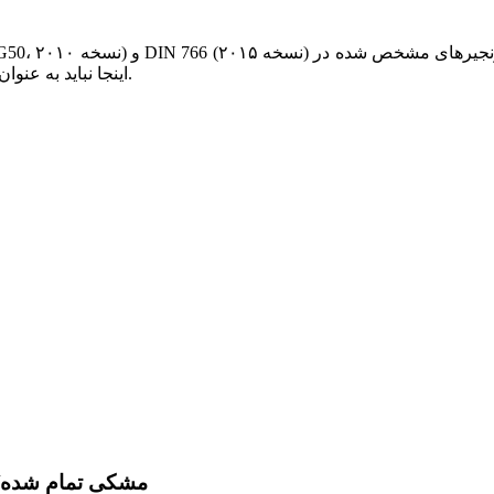
اینجا نباید به عنوان لوازم جانبی بالابر، اسلینگ یا هرگونه بالابر سقفی دیگر استفاده شوند.
زنجیر بلند کردن فولاد کربنی DIN764 G80