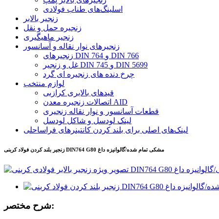
اسلینگ‌های طناب فولادی
زنجیر بالابر
زنجیره حمل و نقل
زنجیر ماهیگیری
زنجیرهای نوار نقاله و آسانسور
زنجیرهای DIN 764 و DIN 766
غل و زنجیر DIN 745 و DIN 5699
چرخ دنده های زنجیره ای گرد
لوازم منتخب
قیدهای بالابری کرازبی
اتصالات زنجیره معدن AID
قطعات آسانسور و نوار نقاله زنجیری
لینک لودسل و شاکل لودسل
لینک‌های اصلی برای بلند کردن کانتینرهای فراساحلی
زنجیر بلند کردن فولاد کربنی DIN764 G80 مشکی تمام شده/گالوانیزه داغ
شرح مختصر: