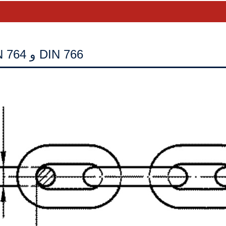
شکل 1: ابعاد زنجیر حلقه‌ای فولادی گرد DIN 764 و DIN 766