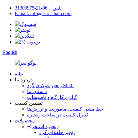
تلفن: +86-21-31300975
E-mail: info@scic-chain.com
English
خانه
درباره ما
زنجیر فولادی گرد SCIC
داستان ما
گالری کارگاه و تاسیسات
تضمین کیفیت
خط مشی کیفیت، ماموریت و ارزش‌ها
کنترل کیفیت در ساخت زنجیره
محصولات
زنجیره استخراج
زنجیر حلقه‌ای گرد