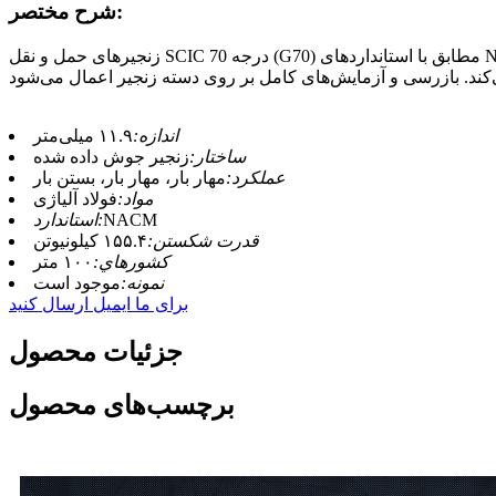
شرح مختصر:
زنجیرهای حمل و نقل SCIC درجه 70 (G70) مطابق با استانداردهای NACM ساخته شده‌اند. حلقه‌های زنجیر به خوبی طراحی و جوشکاری شده‌اند و عملیات حرارتی، خواص مکانیکی زنجیر از جمله ظرفیت
اندازه:
۱۱.۹ میلی‌متر
ساختار:
زنجیر جوش داده شده
عملکرد:
مهار بار، مهار بار، بستن بار
مواد:
فولاد آلیاژی
NACM
استاندارد:
قدرت شکستن:
۱۵۵.۴ کیلونیوتن
کشورهاي:
۱۰۰ متر
نمونه:
موجود است
برای ما ایمیل ارسال کنید
جزئیات محصول
برچسب‌های محصول