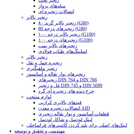
زنجیر تخت
میله‌های پرواز
اتصالات زنجیره ای
زنجیر بالابر
زنجیر بالابر گرید ۸۰ (G80)
زنجیرهای درجه 80 (G80)
زنجیر بالابر درجه ۱۰۰ (G100)
زنجیرهای درجه ۱۰۰ (G100)
زنجیرهای بالابر پمپ
اسلینگ‌های طناب فولادی
زنجیر بالابر
زنجیره حمل و نقل
زنجیر ماهیگیری
زنجیرهای نوار نقاله و آسانسور
زنجیرهای DIN 764 و DIN 766
غل و زنجیر DIN 745 و DIN 5699
چرخ دنده های زنجیره ای گرد
لوازم منتخب
قیدهای بالابری کرازبی
اتصالات زنجیره معدن AID
قطعات آسانسور و نوار نقاله زنجیری
لینک لودسل و شاکل لودسل
لینک‌های اصلی برای بلند کردن کانتینرهای فراساحلی
مهندسی و تحقیق و توسعه